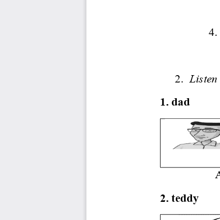
                
2.
  Listen
1. dad
A
2. teddy