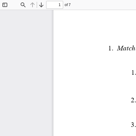
of 7
Toggle
Find
Previous
Next
Sidebar
1.
  Match
             
                
                  