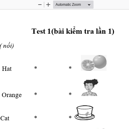
Zoom
Zoom
Out
In
Test 1(bài 
kiểm
 tra 
lần
 1)
( 
nối)
1. Hat
*
*     
  2. Orange
*
*    
3.Cat
*
*