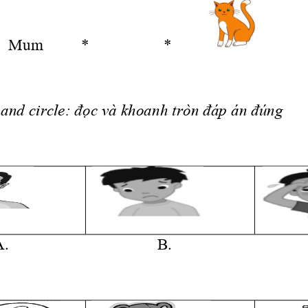
 4.   Mum
*
*    
 and circle: 
đọc
 và khoanh tròn 
đáp
 án 
đúng
.                                     B.                                